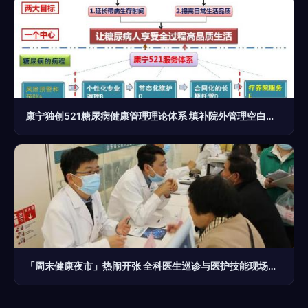
康宁独创521糖尿病健康管理理论体系 填补院外管理空白的营养健康新范式
「周末健康夜市」热闹开张 全科医生巡诊与医护技能现场体验吸引市民